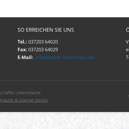
SO ERREICHEN SIE UNS
Tel.:
037203 64020
V
Fax:
037203 64029
e
E-Mail:
info@weber-fliesenhaus.de
T
 schaffen Lebensräume
mputer & Internet Service